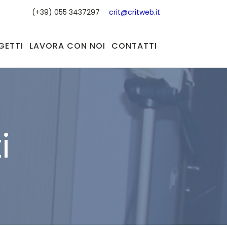
(+39) 055 3437297
crit@critweb.it
GETTI
LAVORA CON NOI
CONTATTI
i