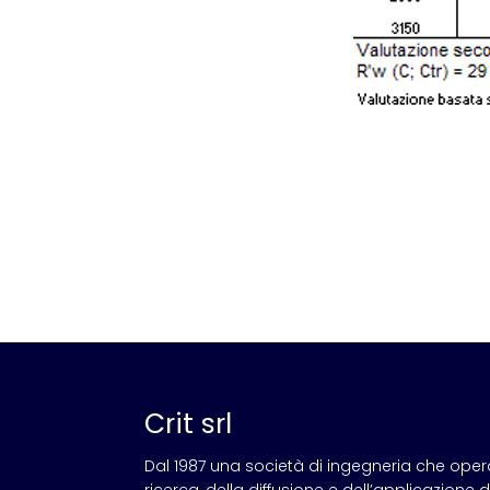
Crit srl
Dal 1987 una società di ingegneria che ope